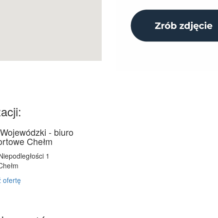
acji:
Wojewódzki - biuro
ortowe Chełm
 Niepodległości 1
Chełm
 ofertę