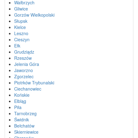
Wałbrzych
Gliwice
Gorzów Wielkopolski
Słupsk
Kielce
Leszno
Cieszyn
Ełk
Grudziądz
Rzeszów
Jelenia Góra
Jaworzno
Zgorzelec
Piotrków Trybunalski
Ciechanowiec
Końskie
Elbląg
Piła
Tarnobrzeg
Świdnik
Bełchatów
Skierniewice
Chrzanów