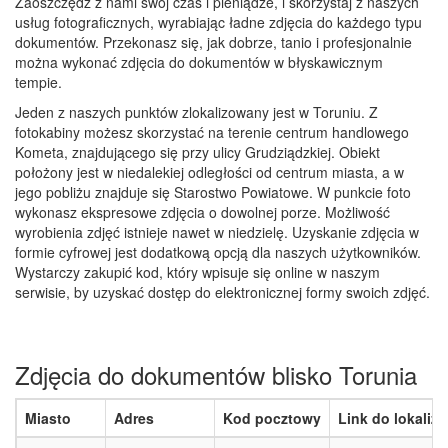
Zaoszczędź z nami swój czas i pieniądze, i skorzystaj z naszych
usług fotograficznych, wyrabiając ładne zdjęcia do każdego typu
dokumentów. Przekonasz się, jak dobrze, tanio i profesjonalnie
można wykonać zdjęcia do dokumentów w błyskawicznym
tempie.
Jeden z naszych punktów zlokalizowany jest w Toruniu. Z
fotokabiny możesz skorzystać na terenie centrum handlowego
Kometa, znajdującego się przy ulicy Grudziądzkiej. Obiekt
położony jest w niedalekiej odległości od centrum miasta, a w
jego pobliżu znajduje się Starostwo Powiatowe. W punkcie foto
wykonasz ekspresowe zdjęcia o dowolnej porze. Możliwość
wyrobienia zdjęć istnieje nawet w niedzielę. Uzyskanie zdjęcia w
formie cyfrowej jest dodatkową opcją dla naszych użytkowników.
Wystarczy zakupić kod, który wpisuje się online w naszym
serwisie, by uzyskać dostęp do elektronicznej formy swoich zdjęć.
Zdjęcia do dokumentów blisko Torunia
Miasto
Adres
Kod pocztowy
Link do lokaliza