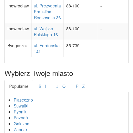
Inowrocław
ul. Prezydenta
88-100
-
Franklina
Roosevelta 36
Inowrocław
ul. Wojska
88-100
-
Polskiego 16
Bydgoszcz
ul. Fordońska
85-739
-
141
Wybierz Twoje miasto
Popularne
B - I
J - O
P - Z
Piaseczno
Suwałki
Rybnik
Poznań
Gniezno
Zabrze