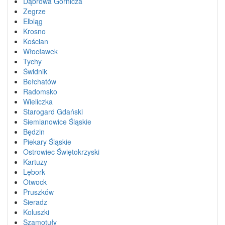
Dąbrowa Górnicza
Zegrze
Elbląg
Krosno
Kościan
Włocławek
Tychy
Świdnik
Bełchatów
Radomsko
Wieliczka
Starogard Gdański
Siemianowice Śląskie
Będzin
Piekary Śląskie
Ostrowiec Świętokrzyski
Kartuzy
Lębork
Otwock
Pruszków
Sieradz
Koluszki
Szamotuły