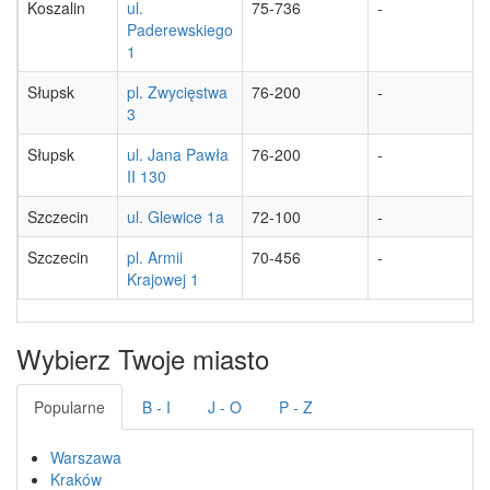
Koszalin
ul.
75-736
-
Paderewskiego
1
Słupsk
pl. Zwycięstwa
76-200
-
3
Słupsk
ul. Jana Pawła
76-200
-
II 130
Szczecin
ul. Glewice 1a
72-100
-
Szczecin
pl. Armii
70-456
-
Krajowej 1
Wybierz Twoje miasto
Popularne
B - I
J - O
P - Z
Warszawa
Kraków