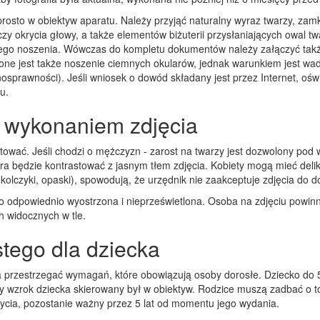
sto w obiektyw aparatu. Należy przyjąć naturalny wyraz twarzy, zamkną
czy okrycia głowy, a także elementów biżuterii przysłaniających owal 
je jego noszenia. Wówczas do kompletu dokumentów należy załączyć ta
wolone jest także noszenie ciemnych okularów, jednak warunkiem jest 
osprawności). Jeśli wniosek o dowód składany jest przez Internet, oś
u.
d wykonaniem zdjęcia
ować. Jeśli chodzi o mężczyzn - zarost na twarzy jest dozwolony pod 
tóra będzie kontrastować z jasnym tłem zdjęcia. Kobiety mogą mieć delik
kolczyki, opaski), spowodują, że urzędnik nie zaakceptuje zdjęcia do
było odpowiednio wyostrzona i nieprześwietlona. Osoba na zdjęciu powin
h widocznych w tle.
tego dla dziecka
a przestrzegać wymagań, które obowiązują osoby dorosłe. Dziecko do 
by wzrok dziecka skierowany był w obiektyw. Rodzice muszą zadbać o to
 życia, pozostanie ważny przez 5 lat od momentu jego wydania.