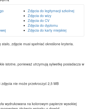
ego
Zdjęcia do legitymacji szkolnej
Zdjęcia do wizy
Zdjęcia do CV
Zdjęcia do dyplomu
owej
Zdjęcia do karty miejskiej
tało, zdjęcie musi spełniać określone kryteria.
ykle istotne, ponieważ utrzymują sylwetkę posiadacza w
ść zdjęcia nie może przekroczyć 2,5 MB
była wydrukowana na kolorowym papierze wysokiej
zed momentem złożenia wniosku o dowód.