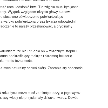
ć usta i odsłonić brwi. Tło zdjęcia musi być jasne i
twarzy. Wyjątek względem okrycia głowy stanowi
kże stosowne oświadczenie potwierdzające
wada wzroku potwierdzona przez lekarza odpowiednim
wiadczenie to należy przeskanować, a oryginalny
warunkiem, że nie utrudnia on w znacznym stopniu
atnie podkreślający makijaż i skromną biżuterię.
 dokumentu tożsamości.
na mieć naturalny odcień skóry. Zabrania się obecności
5 roku życia może mieć zamknięte oczy, a jego wyraz
, aby włosy nie przysłaniały dziecku twarzy. Dowód