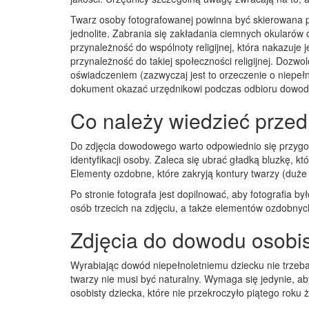
Twarz osoby fotografowanej powinna być skierowana pro
jednolite. Zabrania się zakładania ciemnych okularów 
przynależność do wspólnoty religijnej, która nakazu
przynależność do takiej społeczności religijnej. Doz
oświadczeniem (zazwyczaj jest to orzeczenie o niepełn
dokument okazać urzędnikowi podczas odbioru dowod
Co należy wiedzieć prze
Do zdjęcia dowodowego warto odpowiednio się przygot
identyfikacji osoby. Zaleca się ubrać gładką bluzkę, k
Elementy ozdobne, które zakryją kontury twarzy (duże 
Po stronie fotografa jest dopilnować, aby fotografia 
osób trzecich na zdjęciu, a także elementów ozdobnyc
Zdjęcia do dowodu osobis
Wyrabiając dowód niepełnoletniemu dziecku nie trzeb
twarzy nie musi być naturalny. Wymaga się jedynie, a
osobisty dziecka, które nie przekroczyło piątego roku