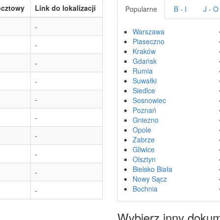
ocztowy
Link do lokalizacji
Popularne
B - I
J - O
-
Warszawa
Piaseczno
-
Kraków
Gdańsk
-
Rumia
Suwałki
-
Siedlce
-
Sosnowiec
Poznań
-
Gniezno
Opole
-
Zabrze
Gliwice
-
Olsztyn
Bielsko Biała
-
Nowy Sącz
Bochnia
-
Wybierz inny doku