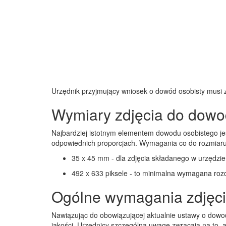
Urzędnik przyjmujący wniosek o dowód osobisty musi za
Wymiary zdjęcia do dowo
Najbardziej istotnym elementem dowodu osobistego jest
odpowiednich proporcjach. Wymagania co do rozmiaru z
35 x 45 mm - dla zdjęcia składanego w urzędzie
492 x 633 piksele - to minimalna wymagana rozdz
Ogólne wymagania zdjęc
Nawiązując do obowiązującej aktualnie ustawy o dowo
jakości. Urzędnicy szczególną uwagę zwracają na to, 