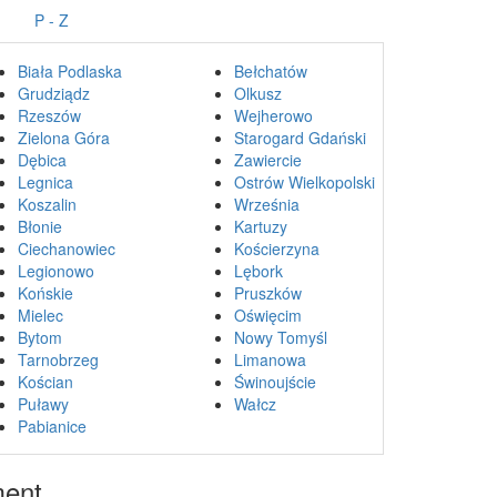
P - Z
Biała Podlaska
Bełchatów
Grudziądz
Olkusz
Rzeszów
Wejherowo
Zielona Góra
Starogard Gdański
Dębica
Zawiercie
Legnica
Ostrów Wielkopolski
Koszalin
Września
Błonie
Kartuzy
Ciechanowiec
Kościerzyna
Legionowo
Lębork
Końskie
Pruszków
Mielec
Oświęcim
Bytom
Nowy Tomyśl
Tarnobrzeg
Limanowa
Kościan
Świnoujście
Puławy
Wałcz
Pabianice
ment