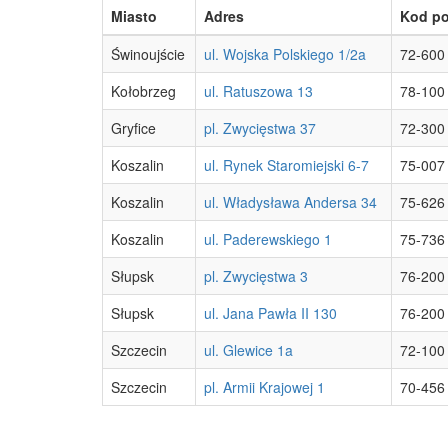
Miasto
Adres
Kod p
Świnoujście
ul. Wojska Polskiego 1/2a
72-600
Kołobrzeg
ul. Ratuszowa 13
78-100
Gryfice
pl. Zwycięstwa 37
72-300
Koszalin
ul. Rynek Staromiejski 6-7
75-007
Koszalin
ul. Władysława Andersa 34
75-626
Koszalin
ul. Paderewskiego 1
75-736
Słupsk
pl. Zwycięstwa 3
76-200
Słupsk
ul. Jana Pawła II 130
76-200
Szczecin
ul. Glewice 1a
72-100
Szczecin
pl. Armii Krajowej 1
70-456