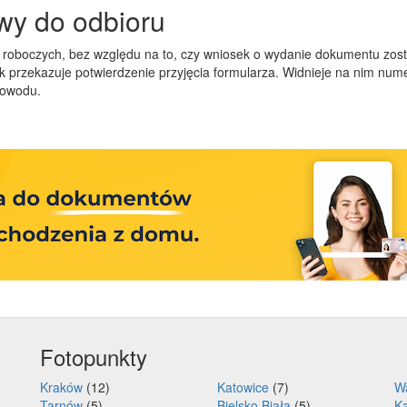
wy do odbioru
roboczych, bez względu na to, czy wniosek o wydanie dokumentu zosta
 przekazuje potwierdzenie przyjęcia formularza. Widnieje na nim numer
dowodu.
Fotopunkty
Kraków
(12)
Katowice
(7)
W
Tarnów
(5)
Bielsko Biała
(5)
Ka