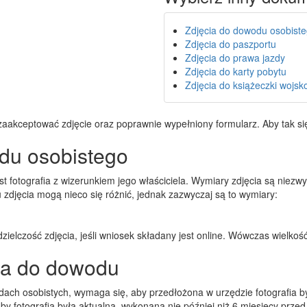
Zdjęcia do dowodu osobist
Zdjęcia do paszportu
Zdjęcia do prawa jazdy
Zdjęcia do karty pobytu
Zdjęcia do książeczki wojsk
akceptować zdjęcie oraz poprawnie wypełniony formularz. Aby tak się s
du osobistego
 fotografia z wizerunkiem jego właściciela. Wymiary zdjęcia są niezw
djęcia mogą nieco się różnić, jednak zazwyczaj są to wymiary:
ielczość zdjęcia, jeśli wniosek składany jest online. Wówczas wielko
ia do dowodu
dach osobistych, wymaga się, aby przedłożona w urzędzie fotografia 
aby fotografia była aktualna, wykonana nie później niż 6 miesięcy pr