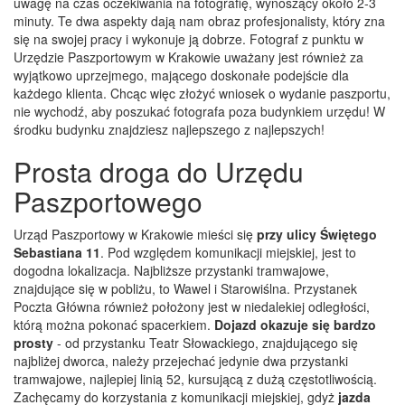
uwagę na czas oczekiwania na fotografię, wynoszący około 2-3
minuty. Te dwa aspekty dają nam obraz profesjonalisty, który zna
się na swojej pracy i wykonuje ją dobrze. Fotograf z punktu w
Urzędzie Paszportowym w Krakowie uważany jest również za
wyjątkowo uprzejmego, mającego doskonałe podejście dla
każdego klienta. Chcąc więc złożyć wniosek o wydanie paszportu,
nie wychodź, aby poszukać fotografa poza budynkiem urzędu! W
środku budynku znajdziesz najlepszego z najlepszych!
Prosta droga do Urzędu
Paszportowego
Urząd Paszportowy w Krakowie mieści się
przy ulicy Świętego
Sebastiana 11
. Pod względem komunikacji miejskiej, jest to
dogodna lokalizacja. Najbliższe przystanki tramwajowe,
znajdujące się w pobliżu, to Wawel i Starowiślna. Przystanek
Poczta Główna również położony jest w niedalekiej odległości,
którą można pokonać spacerkiem.
Dojazd okazuje się bardzo
prosty
- od przystanku Teatr Słowackiego, znajdującego się
najbliżej dworca, należy przejechać jedynie dwa przystanki
tramwajowe, najlepiej linią 52, kursującą z dużą częstotliwością.
Zachęcamy do korzystania z komunikacji miejskiej, gdyż
jazda