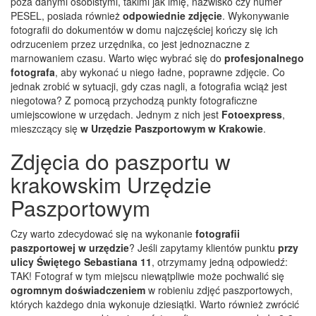
poza danymi osobistymi, takimi jak imię, nazwisko czy numer
PESEL, posiada również
odpowiednie zdjęcie
. Wykonywanie
fotografii do dokumentów w domu najczęściej kończy się ich
odrzuceniem przez urzędnika, co jest jednoznaczne z
marnowaniem czasu. Warto więc wybrać się do
profesjonalnego
fotografa
, aby wykonać u niego ładne, poprawne zdjęcie. Co
jednak zrobić w sytuacji, gdy czas nagli, a fotografia wciąż jest
niegotowa? Z pomocą przychodzą punkty fotograficzne
umiejscowione w urzędach. Jednym z nich jest
Fotoexpress
,
mieszczący się
w Urzędzie Paszportowym w Krakowie
.
Zdjęcia do paszportu w
krakowskim Urzędzie
Paszportowym
Czy warto zdecydować się na wykonanie
fotografii
paszportowej w urzędzie
? Jeśli zapytamy klientów punktu
przy
ulicy Świętego Sebastiana 11
, otrzymamy jedną odpowiedź:
TAK! Fotograf w tym miejscu niewątpliwie może pochwalić się
ogromnym doświadczeniem
w robieniu zdjęć paszportowych,
których każdego dnia wykonuje dziesiątki. Warto również zwrócić