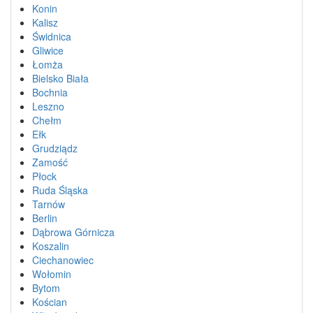
Konin
Kalisz
Świdnica
Gliwice
Łomża
Bielsko Biała
Bochnia
Leszno
Chełm
Ełk
Grudziądz
Zamość
Płock
Ruda Śląska
Tarnów
Berlin
Dąbrowa Górnicza
Koszalin
Ciechanowiec
Wołomin
Bytom
Kościan