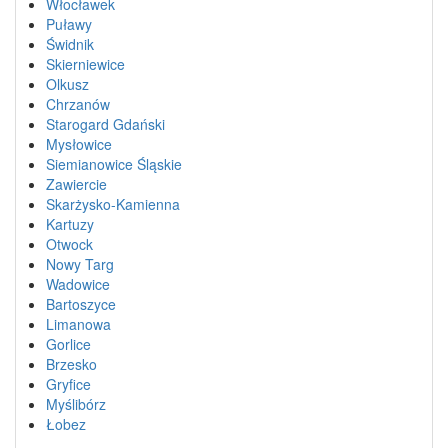
Włocławek
Puławy
Świdnik
Skierniewice
Olkusz
Chrzanów
Starogard Gdański
Mysłowice
Siemianowice Śląskie
Zawiercie
Skarżysko-Kamienna
Kartuzy
Otwock
Nowy Targ
Wadowice
Bartoszyce
Limanowa
Gorlice
Brzesko
Gryfice
Myślibórz
Łobez