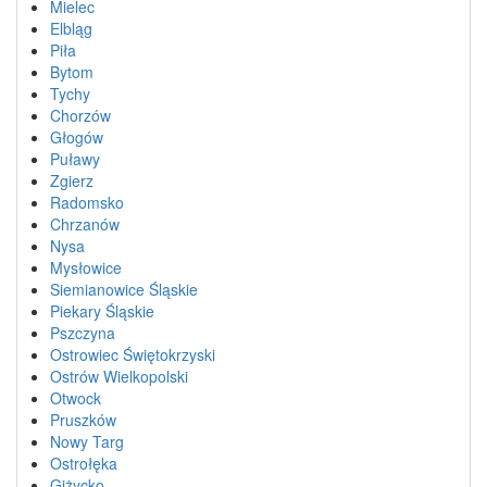
Mielec
Elbląg
Piła
Bytom
Tychy
Chorzów
Głogów
Puławy
Zgierz
Radomsko
Chrzanów
Nysa
Mysłowice
Siemianowice Śląskie
Piekary Śląskie
Pszczyna
Ostrowiec Świętokrzyski
Ostrów Wielkopolski
Otwock
Pruszków
Nowy Targ
Ostrołęka
Giżycko