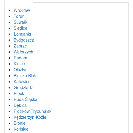
Wrocław
Toruń
Suwałki
Siedlce
Łomianki
Bydgoszcz
Zabrze
Wałbrzych
Radom
Kielce
Olsztyn
Bielsko Biała
Katowice
Grudziądz
Płock
Ruda Śląska
Dębica
Piotrków Trybunalski
Kędzierzyn-Koźle
Błonie
Końskie