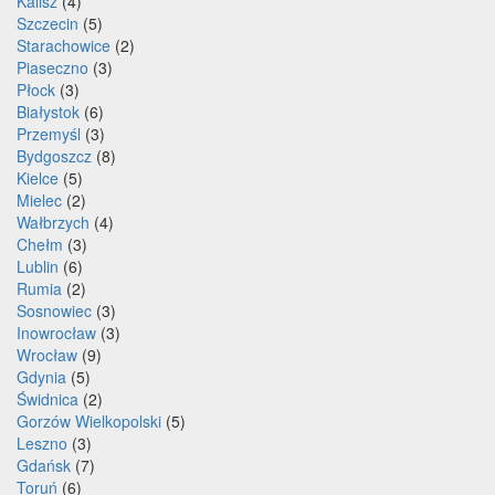
Kalisz
(4)
Szczecin
(5)
Starachowice
(2)
Piaseczno
(3)
Płock
(3)
Białystok
(6)
Przemyśl
(3)
Bydgoszcz
(8)
Kielce
(5)
Mielec
(2)
Wałbrzych
(4)
Chełm
(3)
Lublin
(6)
Rumia
(2)
Sosnowiec
(3)
Inowrocław
(3)
Wrocław
(9)
Gdynia
(5)
Świdnica
(2)
Gorzów Wielkopolski
(5)
Leszno
(3)
Gdańsk
(7)
Toruń
(6)