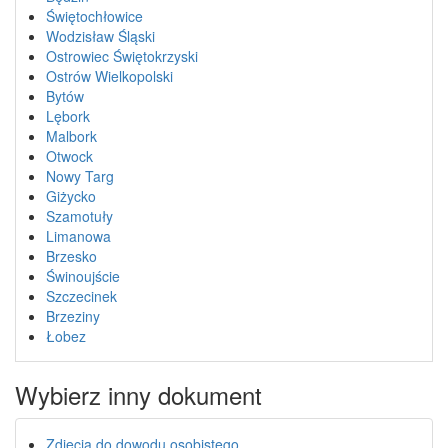
Świętochłowice
Wodzisław Śląski
Ostrowiec Świętokrzyski
Ostrów Wielkopolski
Bytów
Lębork
Malbork
Otwock
Nowy Targ
Giżycko
Szamotuły
Limanowa
Brzesko
Świnoujście
Szczecinek
Brzeziny
Łobez
Wybierz inny dokument
Zdjęcia do dowodu osobistego