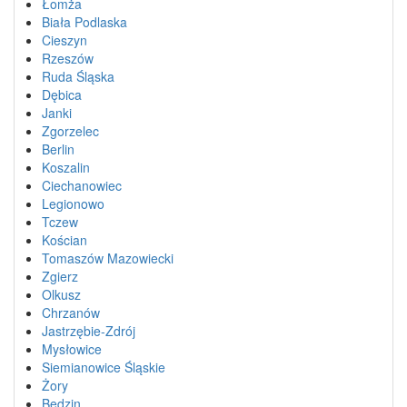
Łomża
Biała Podlaska
Cieszyn
Rzeszów
Ruda Śląska
Dębica
Janki
Zgorzelec
Berlin
Koszalin
Ciechanowiec
Legionowo
Tczew
Kościan
Tomaszów Mazowiecki
Zgierz
Olkusz
Chrzanów
Jastrzębie-Zdrój
Mysłowice
Siemianowice Śląskie
Żory
Będzin