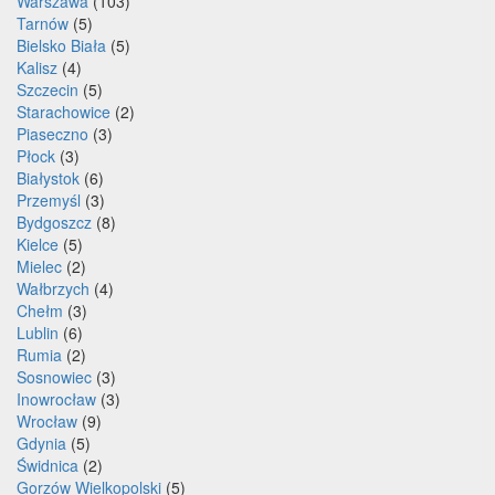
Warszawa
(103)
Tarnów
(5)
Bielsko Biała
(5)
Kalisz
(4)
Szczecin
(5)
Starachowice
(2)
Piaseczno
(3)
Płock
(3)
Białystok
(6)
Przemyśl
(3)
Bydgoszcz
(8)
Kielce
(5)
Mielec
(2)
Wałbrzych
(4)
Chełm
(3)
Lublin
(6)
Rumia
(2)
Sosnowiec
(3)
Inowrocław
(3)
Wrocław
(9)
Gdynia
(5)
Świdnica
(2)
Gorzów Wielkopolski
(5)