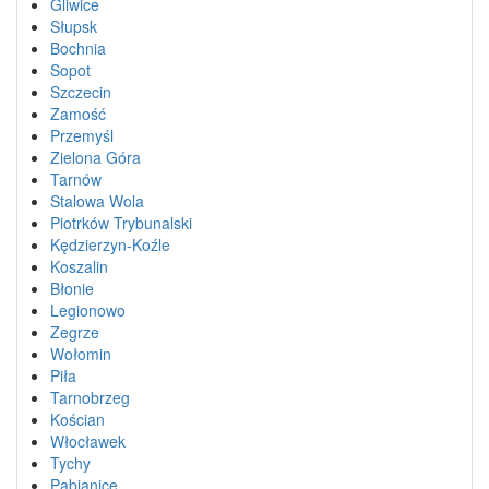
Gliwice
Słupsk
Bochnia
Sopot
Szczecin
Zamość
Przemyśl
Zielona Góra
Tarnów
Stalowa Wola
Piotrków Trybunalski
Kędzierzyn-Koźle
Koszalin
Błonie
Legionowo
Zegrze
Wołomin
Piła
Tarnobrzeg
Kościan
Włocławek
Tychy
Pabianice