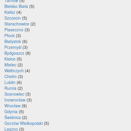
Tarnów
(5)
Bielsko Biała
(5)
Kalisz
(4)
Szczecin
(5)
Starachowice
(2)
Piaseczno
(3)
Płock
(3)
Białystok
(6)
Przemyśl
(3)
Bydgoszcz
(8)
Kielce
(5)
Mielec
(2)
Wałbrzych
(4)
Chełm
(3)
Lublin
(6)
Rumia
(2)
Sosnowiec
(3)
Inowrocław
(3)
Wrocław
(9)
Gdynia
(5)
Świdnica
(2)
Gorzów Wielkopolski
(5)
Leszno
(3)