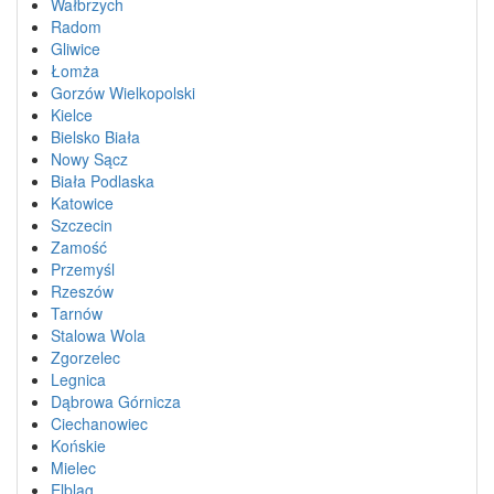
Wałbrzych
Radom
Gliwice
Łomża
Gorzów Wielkopolski
Kielce
Bielsko Biała
Nowy Sącz
Biała Podlaska
Katowice
Szczecin
Zamość
Przemyśl
Rzeszów
Tarnów
Stalowa Wola
Zgorzelec
Legnica
Dąbrowa Górnicza
Ciechanowiec
Końskie
Mielec
Elbląg