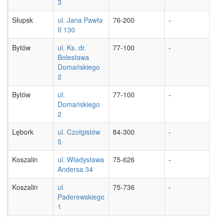
3
Słupsk
ul. Jana Pawła
76-200
-
II 130
Bytów
ul. Ks. dr.
77-100
-
Bolesława
Domańskiego
2
Bytów
ul.
77-100
-
Domańskiego
2
Lębork
ul. Czołgistów
84-300
-
5
Koszalin
ul. Władysława
75-626
-
Andersa 34
Koszalin
ul.
75-736
-
Paderewskiego
1