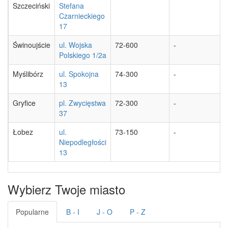
Szczeciński
Stefana
Czarnieckiego
17
Świnoujście
ul. Wojska
72-600
-
Polskiego 1/2a
Myślibórz
ul. Spokojna
74-300
-
13
Gryfice
pl. Zwycięstwa
72-300
-
37
Łobez
ul.
73-150
-
Niepodległości
13
Wybierz Twoje miasto
Popularne
B - I
J - O
P - Z