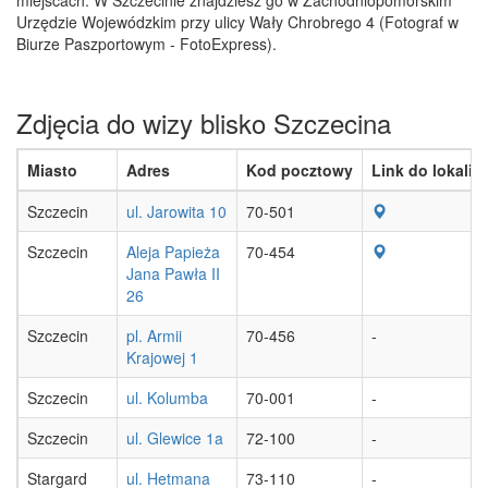
Urzędzie Wojewódzkim przy ulicy Wały Chrobrego 4 (Fotograf w
Biurze Paszportowym - FotoExpress).
Zdjęcia do wizy blisko Szczecina
Miasto
Adres
Kod pocztowy
Link do lokaliza
Szczecin
ul. Jarowita 10
70-501
Szczecin
Aleja Papieża
70-454
Jana Pawła II
26
Szczecin
pl. Armii
70-456
-
Krajowej 1
Szczecin
ul. Kolumba
70-001
-
Szczecin
ul. Glewice 1a
72-100
-
Stargard
ul. Hetmana
73-110
-