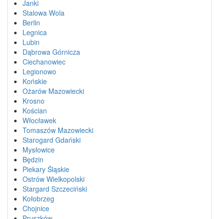
Janki
Stalowa Wola
Berlin
Legnica
Lubin
Dąbrowa Górnicza
Ciechanowiec
Legionowo
Końskie
Ożarów Mazowiecki
Krosno
Kościan
Włocławek
Tomaszów Mazowiecki
Starogard Gdański
Mysłowice
Będzin
Piekary Śląskie
Ostrów Wielkopolski
Stargard Szczeciński
Kołobrzeg
Chojnice
Pruszków