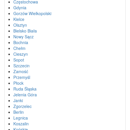
Częstochowa
Gdynia
Gorzów Wielkopolski
Kielce
Olsztyn
Bielsko Biała
Nowy Sącz
Bochnia
Chełm
Cieszyn
Sopot
Szczecin
Zamość
Przemyśl
Płock
Ruda Śląska
Jelenia Góra
Janki
Zgorzelec
Berlin
Legnica
Koszalin
Końskie