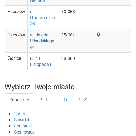
Rzeszów
ul.
30-068
-
Grunwaldzka
26
Rzeszów
al. Józefa
35-001
Piłsudskiego
44
Gorlice
ul. 11
38-300
-
Listopada 6
Wybierz Twoje miasto
Popularne
B - I
J - O
P - Z
Toruń
Suwałki
Łomianki
Sosnowiec