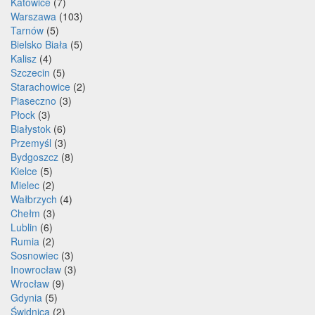
Katowice
(7)
Warszawa
(103)
Tarnów
(5)
Bielsko Biała
(5)
Kalisz
(4)
Szczecin
(5)
Starachowice
(2)
Piaseczno
(3)
Płock
(3)
Białystok
(6)
Przemyśl
(3)
Bydgoszcz
(8)
Kielce
(5)
Mielec
(2)
Wałbrzych
(4)
Chełm
(3)
Lublin
(6)
Rumia
(2)
Sosnowiec
(3)
Inowrocław
(3)
Wrocław
(9)
Gdynia
(5)
Świdnica
(2)