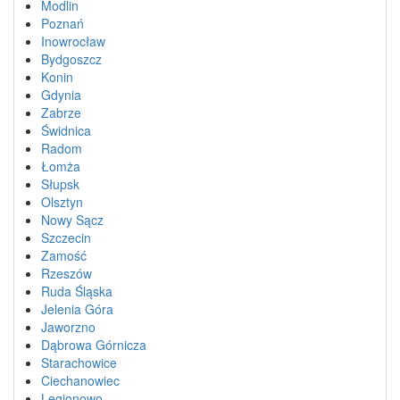
Modlin
Poznań
Inowrocław
Bydgoszcz
Konin
Gdynia
Zabrze
Świdnica
Radom
Łomża
Słupsk
Olsztyn
Nowy Sącz
Szczecin
Zamość
Rzeszów
Ruda Śląska
Jelenia Góra
Jaworzno
Dąbrowa Górnicza
Starachowice
Ciechanowiec
Legionowo