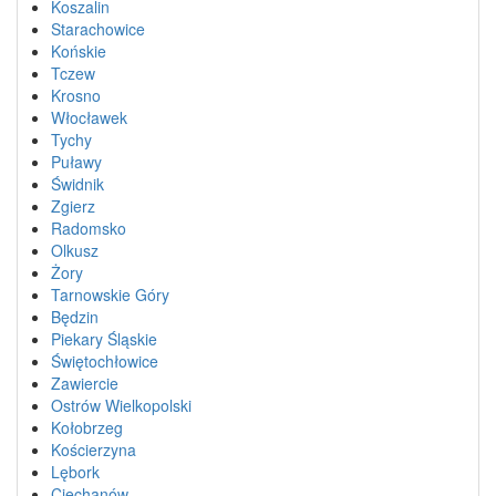
Koszalin
Starachowice
Końskie
Tczew
Krosno
Włocławek
Tychy
Puławy
Świdnik
Zgierz
Radomsko
Olkusz
Żory
Tarnowskie Góry
Będzin
Piekary Śląskie
Świętochłowice
Zawiercie
Ostrów Wielkopolski
Kołobrzeg
Kościerzyna
Lębork
Ciechanów