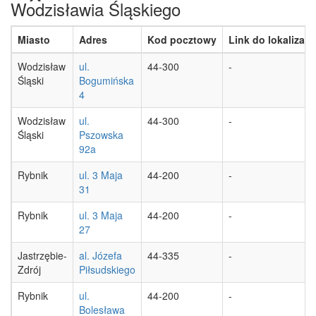
Wodzisławia Śląskiego
Miasto
Adres
Kod pocztowy
Link do lokalizacji
Wodzisław
ul.
44-300
-
Śląski
Bogumińska
4
Wodzisław
ul.
44-300
-
Śląski
Pszowska
92a
Rybnik
ul. 3 Maja
44-200
-
31
Rybnik
ul. 3 Maja
44-200
-
27
Jastrzębie-
al. Józefa
44-335
-
Zdrój
Piłsudskiego
Rybnik
ul.
44-200
-
Bolesława