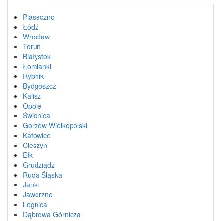
Piaseczno
Łódź
Wrocław
Toruń
Białystok
Łomianki
Rybnik
Bydgoszcz
Kalisz
Opole
Świdnica
Gorzów Wielkopolski
Katowice
Cieszyn
Ełk
Grudziądz
Ruda Śląska
Janki
Jaworzno
Legnica
Dąbrowa Górnicza