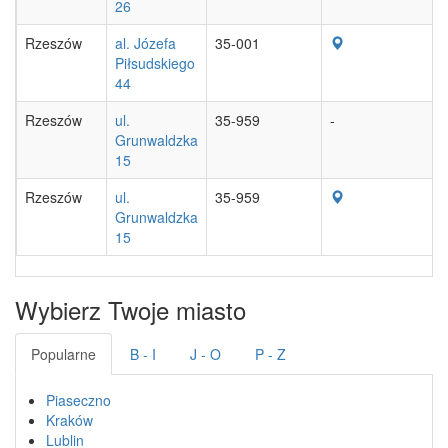
26
Rzeszów
al. Józefa
35-001
Piłsudskiego
44
Rzeszów
ul.
35-959
-
Grunwaldzka
15
Rzeszów
ul.
35-959
Grunwaldzka
15
Wybierz Twoje miasto
Popularne
B - I
J - O
P - Z
Piaseczno
Kraków
Lublin