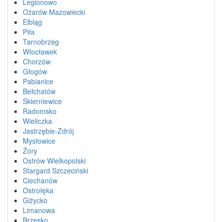
Legionowo
Ożarów Mazowiecki
Elbląg
Piła
Tarnobrzeg
Włocławek
Chorzów
Głogów
Pabianice
Bełchatów
Skierniewice
Radomsko
Wieliczka
Jastrzębie-Zdrój
Mysłowice
Żory
Ostrów Wielkopolski
Stargard Szczeciński
Ciechanów
Ostrołęka
Giżycko
Limanowa
Brzesko