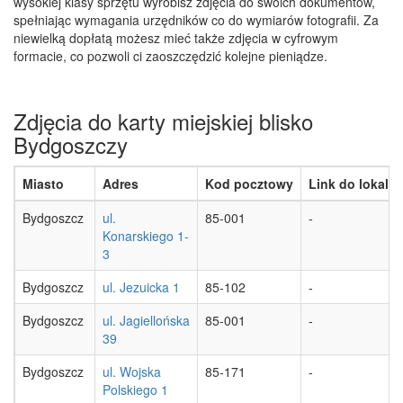
wysokiej klasy sprzętu wyrobisz zdjęcia do swoich dokumentów,
spełniając wymagania urzędników co do wymiarów fotografii. Za
niewielką dopłatą możesz mieć także zdjęcia w cyfrowym
formacie, co pozwoli ci zaoszczędzić kolejne pieniądze.
Zdjęcia do karty miejskiej blisko
Bydgoszczy
Miasto
Adres
Kod pocztowy
Link do lokaliza
Bydgoszcz
ul.
85-001
-
Konarskiego 1-
3
Bydgoszcz
ul. Jezuicka 1
85-102
-
Bydgoszcz
ul. Jagiellońska
85-001
-
39
Bydgoszcz
ul. Wojska
85-171
-
Polskiego 1