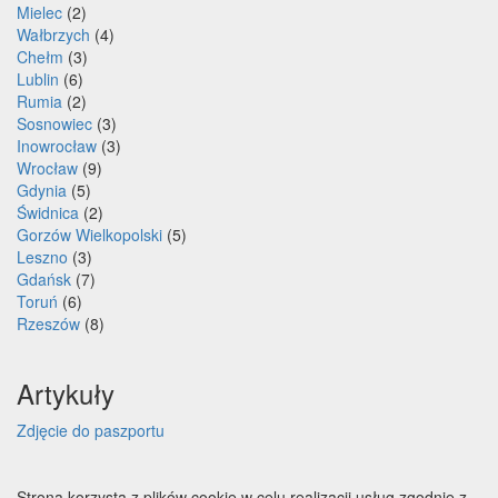
Mielec
(2)
Wałbrzych
(4)
Chełm
(3)
Lublin
(6)
Rumia
(2)
Sosnowiec
(3)
Inowrocław
(3)
Wrocław
(9)
Gdynia
(5)
Świdnica
(2)
Gorzów Wielkopolski
(5)
Leszno
(3)
Gdańsk
(7)
Toruń
(6)
Rzeszów
(8)
Artykuły
Zdjęcie do paszportu
Strona korzysta z plików cookie w celu realizacji usług zgodnie z