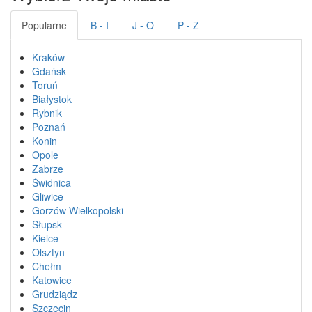
Popularne
B - I
J - O
P - Z
Kraków
Gdańsk
Toruń
Białystok
Rybnik
Poznań
Konin
Opole
Zabrze
Świdnica
Gliwice
Gorzów Wielkopolski
Słupsk
Kielce
Olsztyn
Chełm
Katowice
Grudziądz
Szczecin