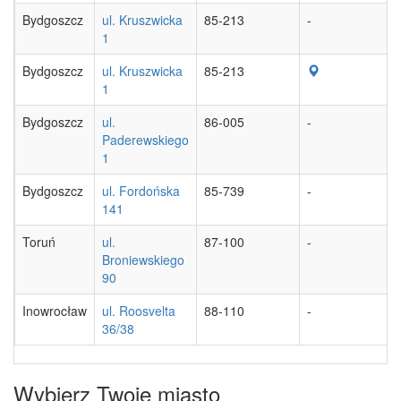
Bydgoszcz
ul. Kruszwicka
85-213
-
1
Bydgoszcz
ul. Kruszwicka
85-213
1
Bydgoszcz
ul.
86-005
-
Paderewskiego
1
Bydgoszcz
ul. Fordońska
85-739
-
141
Toruń
ul.
87-100
-
Broniewskiego
90
Inowrocław
ul. Roosvelta
88-110
-
36/38
Wybierz Twoje miasto