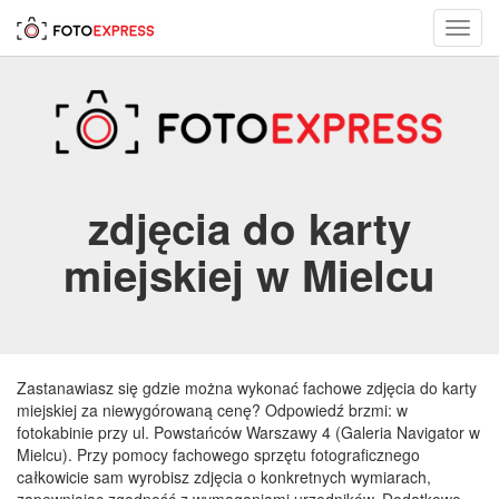
Toggl
navig
zdjęcia do karty
miejskiej w Mielcu
Zastanawiasz się gdzie można wykonać fachowe zdjęcia do karty
miejskiej za niewygórowaną cenę? Odpowiedź brzmi: w
fotokabinie przy ul. Powstańców Warszawy 4 (Galeria Navigator w
Mielcu). Przy pomocy fachowego sprzętu fotograficznego
całkowicie sam wyrobisz zdjęcia o konkretnych wymiarach,
zapewniając zgodność z wymaganiami urzędników. Dodatkowo