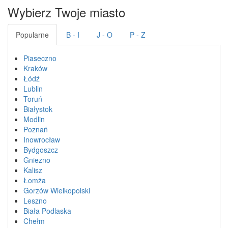
Wybierz Twoje miasto
Popularne
B - I
J - O
P - Z
Piaseczno
Kraków
Łódź
Lublin
Toruń
Białystok
Modlin
Poznań
Inowrocław
Bydgoszcz
Gniezno
Kalisz
Łomża
Gorzów Wielkopolski
Leszno
Biała Podlaska
Chełm