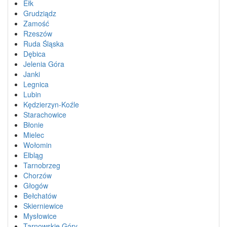
Ełk
Grudziądz
Zamość
Rzeszów
Ruda Śląska
Dębica
Jelenia Góra
Janki
Legnica
Lubin
Kędzierzyn-Koźle
Starachowice
Błonie
Mielec
Wołomin
Elbląg
Tarnobrzeg
Chorzów
Głogów
Bełchatów
Skierniewice
Mysłowice
Tarnowskie Góry