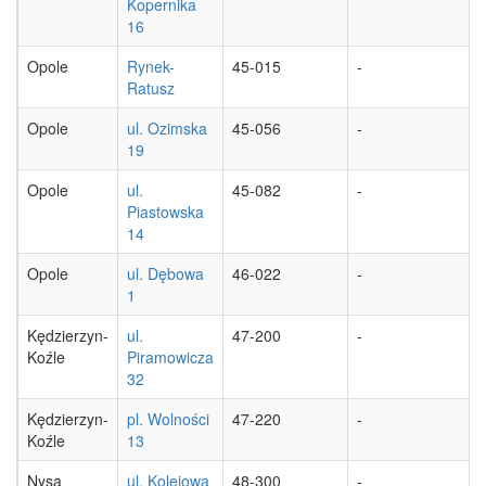
Kopernika
16
Opole
Rynek-
45-015
-
Ratusz
Opole
ul. Ozimska
45-056
-
19
Opole
ul.
45-082
-
Piastowska
14
Opole
ul. Dębowa
46-022
-
1
Kędzierzyn-
ul.
47-200
-
Koźle
Piramowicza
32
Kędzierzyn-
pl. Wolności
47-220
-
Koźle
13
Nysa
ul. Kolejowa
48-300
-