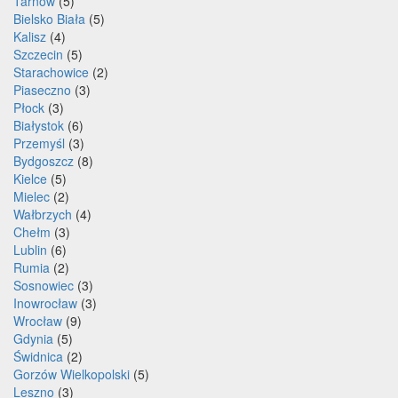
Tarnów
(5)
Bielsko Biała
(5)
Kalisz
(4)
Szczecin
(5)
Starachowice
(2)
Piaseczno
(3)
Płock
(3)
Białystok
(6)
Przemyśl
(3)
Bydgoszcz
(8)
Kielce
(5)
Mielec
(2)
Wałbrzych
(4)
Chełm
(3)
Lublin
(6)
Rumia
(2)
Sosnowiec
(3)
Inowrocław
(3)
Wrocław
(9)
Gdynia
(5)
Świdnica
(2)
Gorzów Wielkopolski
(5)
Leszno
(3)