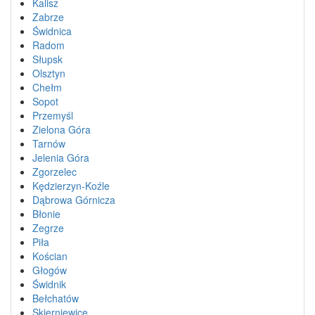
Kalisz
Zabrze
Świdnica
Radom
Słupsk
Olsztyn
Chełm
Sopot
Przemyśl
Zielona Góra
Tarnów
Jelenia Góra
Zgorzelec
Kędzierzyn-Koźle
Dąbrowa Górnicza
Błonie
Zegrze
Piła
Kościan
Głogów
Świdnik
Bełchatów
Skierniewice