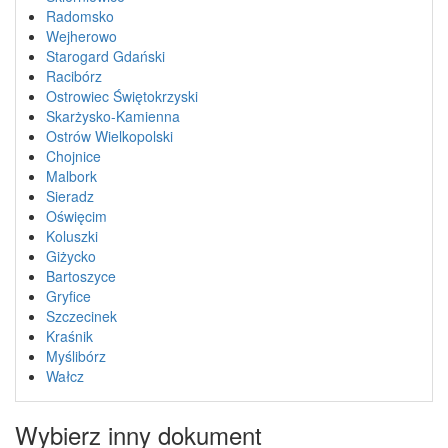
Radomsko
Wejherowo
Starogard Gdański
Racibórz
Ostrowiec Świętokrzyski
Skarżysko-Kamienna
Ostrów Wielkopolski
Chojnice
Malbork
Sieradz
Oświęcim
Koluszki
Giżycko
Bartoszyce
Gryfice
Szczecinek
Kraśnik
Myślibórz
Wałcz
Wybierz inny dokument