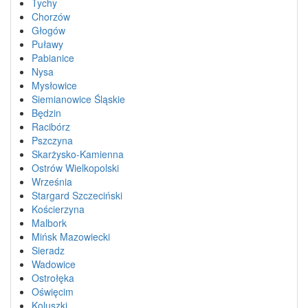
Tychy
Chorzów
Głogów
Puławy
Pabianice
Nysa
Mysłowice
Siemianowice Śląskie
Będzin
Racibórz
Pszczyna
Skarżysko-Kamienna
Ostrów Wielkopolski
Września
Stargard Szczeciński
Kościerzyna
Malbork
Mińsk Mazowiecki
Sieradz
Wadowice
Ostrołęka
Oświęcim
Koluszki