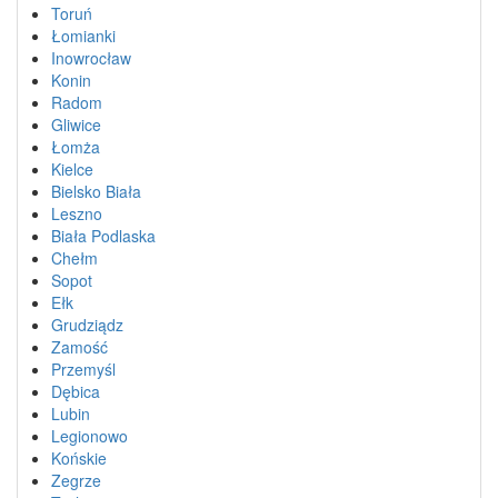
Toruń
Łomianki
Inowrocław
Konin
Radom
Gliwice
Łomża
Kielce
Bielsko Biała
Leszno
Biała Podlaska
Chełm
Sopot
Ełk
Grudziądz
Zamość
Przemyśl
Dębica
Lubin
Legionowo
Końskie
Zegrze