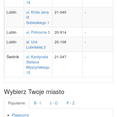
74
Lublin
ul. Króla Jana
21-040
-
III
Sobieskiego 1
Lublin
ul. Północna 3
20-914
-
Lublin
al. Unii
20-108
-
Lubelskiej 2
Świdnik
ul. Kardynała
21-047
-
Stefana
Wyszyńskiego
15
Wybierz Twoje miasto
Popularne
B - I
J - O
P - Z
Piaseczno