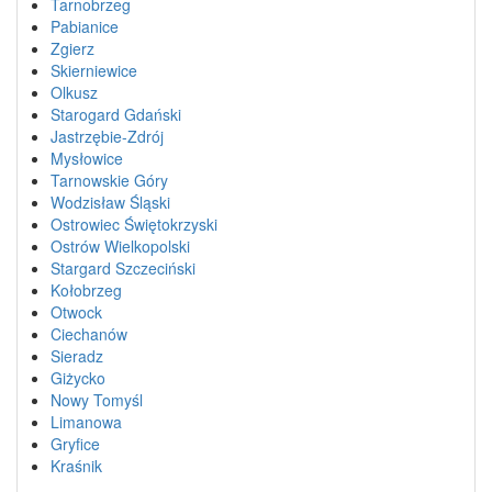
Tarnobrzeg
Pabianice
Zgierz
Skierniewice
Olkusz
Starogard Gdański
Jastrzębie-Zdrój
Mysłowice
Tarnowskie Góry
Wodzisław Śląski
Ostrowiec Świętokrzyski
Ostrów Wielkopolski
Stargard Szczeciński
Kołobrzeg
Otwock
Ciechanów
Sieradz
Giżycko
Nowy Tomyśl
Limanowa
Gryfice
Kraśnik