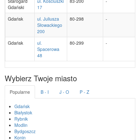
Starogard
ul. Kościuszki
83-200
-
Gdański
17
Gdańsk
ul. Juliusza
80-298
-
Słowackiego
200
Gdańsk
ul.
80-299
-
Spacerowa
48
Wybierz Twoje miasto
Popularne
B - I
J - O
P - Z
Gdańsk
Białystok
Rybnik
Modlin
Bydgoszcz
Konin