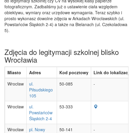
do legitymacji szkolnej czy CV na wysokiej klasy papierze
fotograficznym. Zadbaliśmy już o ustawienie ciała względem
obiektywu, wymiary oraz urzędowe wymagania. Teraz szybko i
prosto wykonasz dowolne zdjęcia w Arkadach Wrocławskich (ul.
Powstańców Śląskich 2-4) a także na Bielanach (ul. Czekoladowa
5).
Zdjęcia do legitymacji szkolnej blisko
Wrocławia
Miasto
Adres
Kod pocztowy
Link do lokalizacji
Wrocław
ul.
50-085
-
Piłsudskiego
105
Wrocław
ul.
53-333
Powstańców
Śląskich 2-4
Wrocław
pl. Nowy
50-141
-