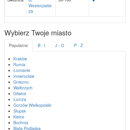
Westerplatte
29
Wybierz Twoje miasto
Popularne
B - I
J - O
P - Z
Kraków
Rumia
Łomianki
Inowrocław
Gniezno
Wałbrzych
Gliwice
Łomża
Gorzów Wielkopolski
Słupsk
Kielce
Bochnia
Biała Podlaska