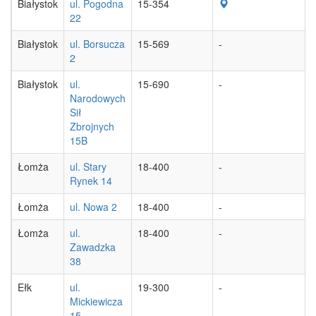
Białystok
ul. Pogodna
15-354
22
Białystok
ul. Borsucza
15-569
-
2
Białystok
ul.
15-690
-
Narodowych
Sił
Zbrojnych
15B
Łomża
ul. Stary
18-400
-
Rynek 14
Łomża
ul. Nowa 2
18-400
-
Łomża
ul.
18-400
-
Zawadzka
38
Ełk
ul.
19-300
-
Mickiewicza
15