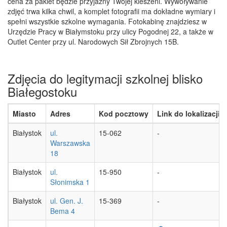
cena za pakiet będzie przyjazny Twojej kieszeni. Wywoływanie
zdjęć trwa kilka chwil, a komplet fotografii ma dokładne wymiary i
spełni wszystkie szkolne wymagania. Fotokabinę znajdziesz w
Urzędzie Pracy w Białymstoku przy ulicy Pogodnej 22, a także w
Outlet Center przy ul. Narodowych Sił Zbrojnych 15B.
Zdjęcia do legitymacji szkolnej blisko
Białegostoku
Miasto
Adres
Kod pocztowy
Link do lokalizacji
Białystok
ul.
15-062
-
Warszawska
18
Białystok
ul.
15-950
-
Słonimska 1
Białystok
ul. Gen. J.
15-369
-
Bema 4