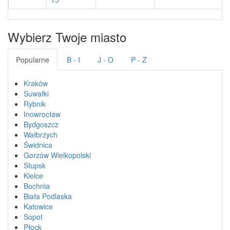
Wybierz Twoje miasto
Popularne
B - I
J - O
P - Z
Kraków
Suwałki
Rybnik
Inowrocław
Bydgoszcz
Wałbrzych
Świdnica
Gorzów Wielkopolski
Słupsk
Kielce
Bochnia
Biała Podlaska
Katowice
Sopot
Płock