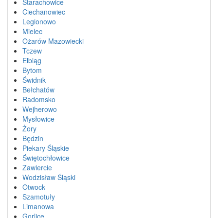
Starachowice
Ciechanowiec
Legionowo
Mielec
Ożarów Mazowiecki
Tczew
Elbląg
Bytom
Świdnik
Bełchatów
Radomsko
Wejherowo
Mysłowice
Żory
Będzin
Piekary Śląskie
Świętochłowice
Zawiercie
Wodzisław Śląski
Otwock
Szamotuły
Limanowa
Gorlice