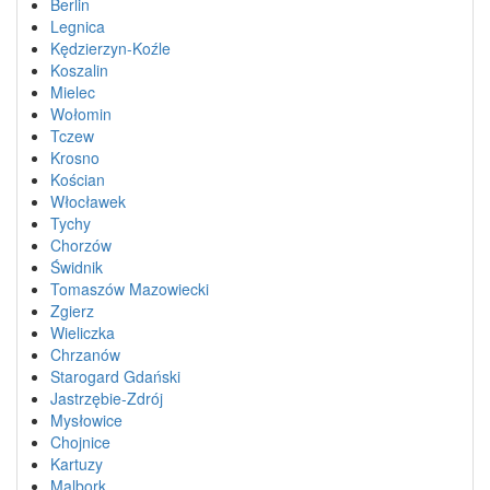
Berlin
Legnica
Kędzierzyn-Koźle
Koszalin
Mielec
Wołomin
Tczew
Krosno
Kościan
Włocławek
Tychy
Chorzów
Świdnik
Tomaszów Mazowiecki
Zgierz
Wieliczka
Chrzanów
Starogard Gdański
Jastrzębie-Zdrój
Mysłowice
Chojnice
Kartuzy
Malbork