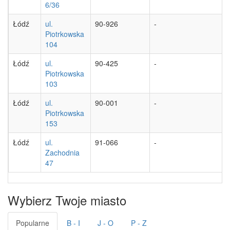
6/36
Łódź
ul.
90-926
-
Piotrkowska
104
Łódź
ul.
90-425
-
Piotrkowska
103
Łódź
ul.
90-001
-
Piotrkowska
153
Łódź
ul.
91-066
-
Zachodnia
47
Wybierz Twoje miasto
Popularne
B - I
J - O
P - Z