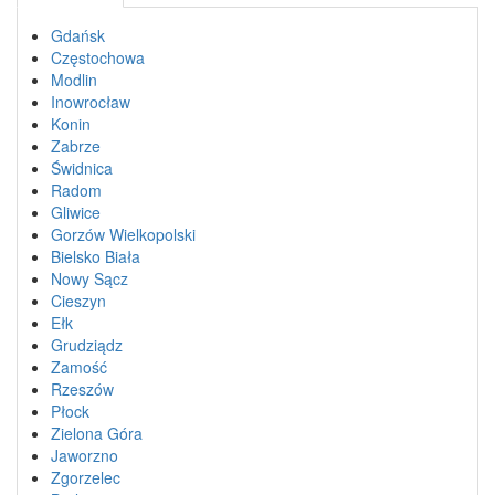
Gdańsk
Częstochowa
Modlin
Inowrocław
Konin
Zabrze
Świdnica
Radom
Gliwice
Gorzów Wielkopolski
Bielsko Biała
Nowy Sącz
Cieszyn
Ełk
Grudziądz
Zamość
Rzeszów
Płock
Zielona Góra
Jaworzno
Zgorzelec