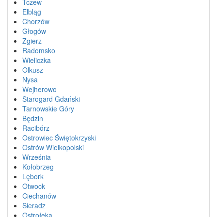
Tczew
Elbląg
Chorzów
Głogów
Zgierz
Radomsko
Wieliczka
Olkusz
Nysa
Wejherowo
Starogard Gdański
Tarnowskie Góry
Będzin
Racibórz
Ostrowiec Świętokrzyski
Ostrów Wielkopolski
Września
Kołobrzeg
Lębork
Otwock
Ciechanów
Sieradz
Ostrołęka