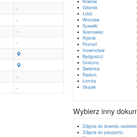
Kraków
Gdańsk
-
Łódź
Wrocław
-
Suwałki
-
Sosnowiec
Rybnik
-
Poznań
Inowrocław
Bydgoszcz
Gniezno
Świdnica
Radom
-
Łomża
Słupsk
-
Wybierz inny doku
Zdjęcia do dowodu osobist
Zdjęcia do paszportu