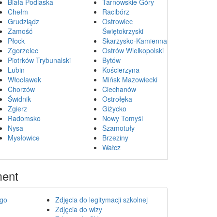
Biała Podlaska
Tarnowskie Góry
Chełm
Racibórz
Grudziądz
Ostrowiec
Zamość
Świętokrzyski
Płock
Skarżysko-Kamienna
Zgorzelec
Ostrów Wielkopolski
Piotrków Trybunalski
Bytów
Lubin
Kościerzyna
Włocławek
Mińsk Mazowiecki
Chorzów
Ciechanów
Świdnik
Ostrołęka
Zgierz
Giżycko
Radomsko
Nowy Tomyśl
Nysa
Szamotuły
Mysłowice
Brzeziny
Wałcz
ment
ego
Zdjęcia do legitymacji szkolnej
Zdjęcia do wizy