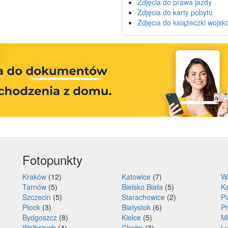
Zdjęcia do prawa jazdy
Zdjęcia do karty pobytu
Zdjęcia do książeczki wojsk
Fotopunkty
Kraków
(12)
Katowice
(7)
W
Tarnów
(5)
Bielsko Biała
(5)
Ka
Szczecin
(5)
Starachowice
(2)
P
Płock
(3)
Białystok
(6)
P
Bydgoszcz
(8)
Kielce
(5)
Mi
Wałbrzych
(4)
Chełm
(3)
Lu