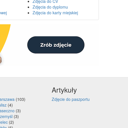
Zdjęcia do CV
Zdjęcia do dyplomu
owej
Zdjęcia do karty miejskiej
Artykuły
arszawa
(103)
Zdjęcie do paszportu
lisz
(4)
iaseczno
(3)
rzemyśl
(3)
elec
(2)
blin
(6)