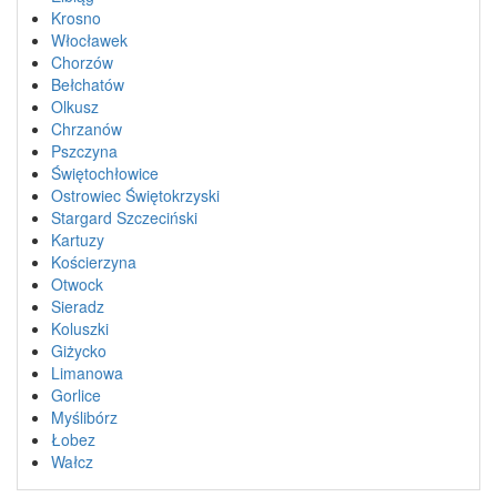
Krosno
Włocławek
Chorzów
Bełchatów
Olkusz
Chrzanów
Pszczyna
Świętochłowice
Ostrowiec Świętokrzyski
Stargard Szczeciński
Kartuzy
Kościerzyna
Otwock
Sieradz
Koluszki
Giżycko
Limanowa
Gorlice
Myślibórz
Łobez
Wałcz