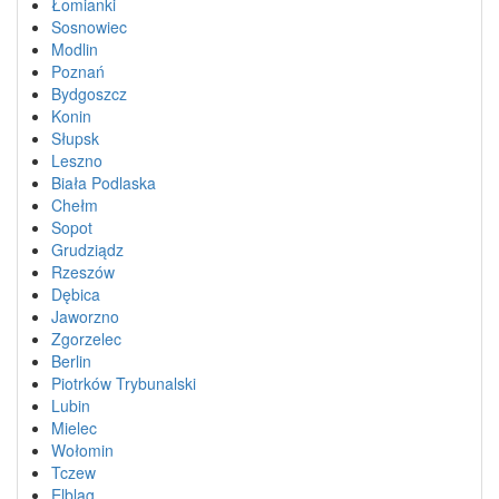
Łomianki
Sosnowiec
Modlin
Poznań
Bydgoszcz
Konin
Słupsk
Leszno
Biała Podlaska
Chełm
Sopot
Grudziądz
Rzeszów
Dębica
Jaworzno
Zgorzelec
Berlin
Piotrków Trybunalski
Lubin
Mielec
Wołomin
Tczew
Elbląg