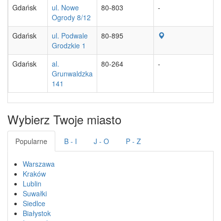
Gdańsk
ul. Nowe
80-803
-
Ogrody 8/12
Gdańsk
ul. Podwale
80-895
Grodzkie 1
Gdańsk
al.
80-264
-
Grunwaldzka
141
Wybierz Twoje miasto
Popularne
B - I
J - O
P - Z
Warszawa
Kraków
Lublin
Suwałki
Siedlce
Białystok