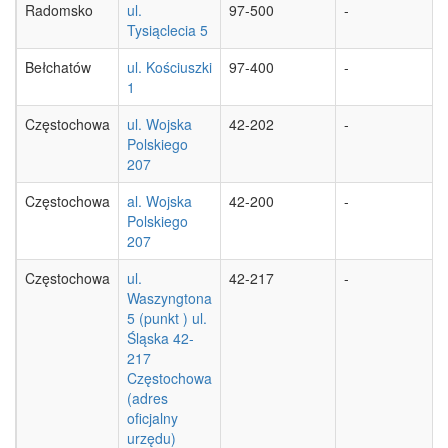
Radomsko
ul.
97-500
-
Tysiąclecia 5
Bełchatów
ul. Kościuszki
97-400
-
1
Częstochowa
ul. Wojska
42-202
-
Polskiego
207
Częstochowa
al. Wojska
42-200
-
Polskiego
207
Częstochowa
ul.
42-217
-
Waszyngtona
5 (punkt ) ul.
Śląska 42-
217
Częstochowa
(adres
oficjalny
urzędu)