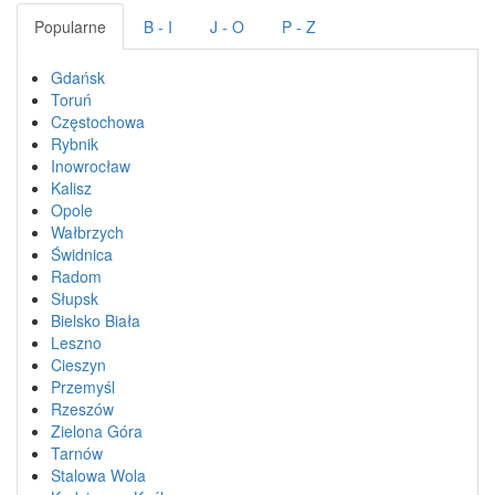
Popularne
B - I
J - O
P - Z
Gdańsk
Toruń
Częstochowa
Rybnik
Inowrocław
Kalisz
Opole
Wałbrzych
Świdnica
Radom
Słupsk
Bielsko Biała
Leszno
Cieszyn
Przemyśl
Rzeszów
Zielona Góra
Tarnów
Stalowa Wola