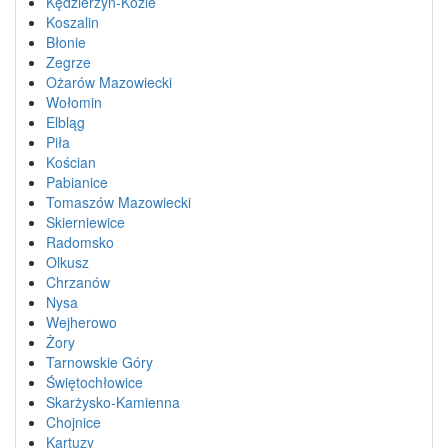
Kędzierzyn-Koźle
Koszalin
Błonie
Zegrze
Ożarów Mazowiecki
Wołomin
Elbląg
Piła
Kościan
Pabianice
Tomaszów Mazowiecki
Skierniewice
Radomsko
Olkusz
Chrzanów
Nysa
Wejherowo
Żory
Tarnowskie Góry
Świętochłowice
Skarżysko-Kamienna
Chojnice
Kartuzy