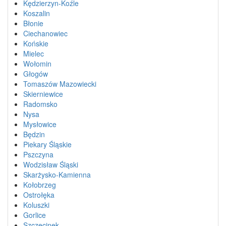
Kędzierzyn-Koźle
Koszalin
Błonie
Ciechanowiec
Końskie
Mielec
Wołomin
Głogów
Tomaszów Mazowiecki
Skierniewice
Radomsko
Nysa
Mysłowice
Będzin
Piekary Śląskie
Pszczyna
Wodzisław Śląski
Skarżysko-Kamienna
Kołobrzeg
Ostrołęka
Koluszki
Gorlice
Szczecinek