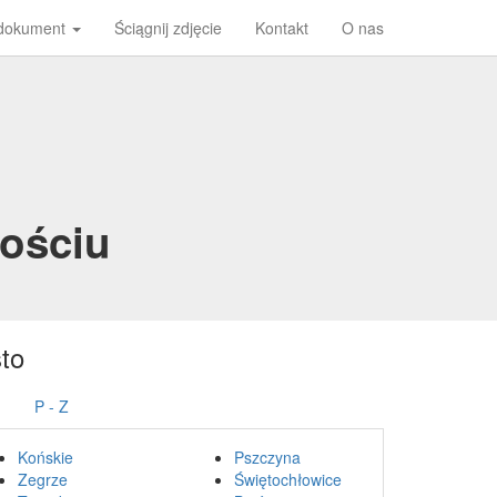
 dokument
Ściągnij zdjęcie
Kontakt
O nas
mościu
to
P - Z
Końskie
Pszczyna
Zegrze
Świętochłowice