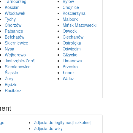
Tarnobrzeg
Bytów
Kościan
Chojnice
Włocławek
Kościerzyna
Tychy
Malbork
Chorzów
Mińsk Mazowiecki
Pabianice
Otwock
Bełchatów
Ciechanów
Skierniewice
Ostrołęka
Nysa
Oświęcim
Wejherowo
Giżycko
Jastrzębie-Zdrój
Limanowa
Siemianowice
Brzesko
Śląskie
Łobez
Żory
Wałcz
Będzin
Racibórz
ment
ego
Zdjęcia do legitymacji szkolnej
Zdjęcia do wizy