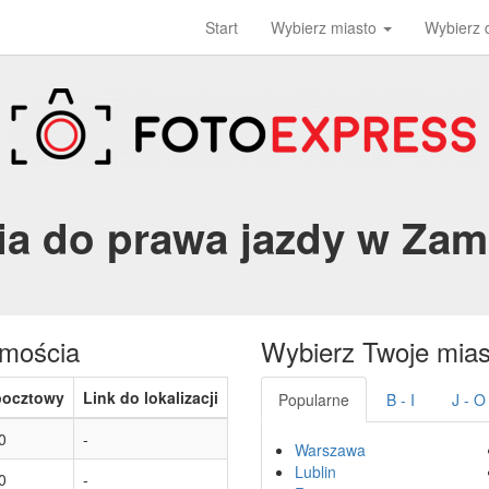
Start
Wybierz miasto
Wybierz
ia do prawa jazdy w Za
amościa
Wybierz Twoje mias
pocztowy
Link do lokalizacji
Popularne
B - I
J - O
0
-
Warszawa
Lublin
0
-