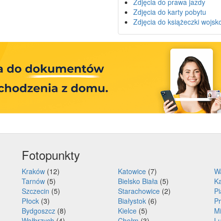
Zdjęcia do prawa jazdy
Zdjęcia do karty pobytu
Zdjęcia do książeczki wojsk
Fotopunkty
Kraków
(12)
Katowice
(7)
W
Tarnów
(5)
Bielsko Biała
(5)
Ka
Szczecin
(5)
Starachowice
(2)
P
Płock
(3)
Białystok
(6)
P
Bydgoszcz
(8)
Kielce
(5)
Mi
Wałbrzych
(4)
Chełm
(3)
Lu