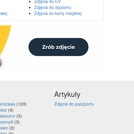
Zdjęcia do CV
Zdjęcia do dyplomu
owej
Zdjęcia do karty miejskiej
Artykuły
arszawa
(103)
Zdjęcie do paszportu
lisz
(4)
iaseczno
(3)
rzemyśl
(3)
elec
(2)
blin
(6)