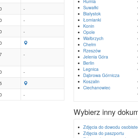
Rumia
Suwałki
0
-
Białystok
Łomianki
0
-
Konin
0
-
Opole
Wałbrzych
0
Chełm
Rzeszów
7
-
Jelenia Góra
Berlin
Legnica
0
-
Dąbrowa Górnicza
Koszalin
5
Ciechanowiec
0
-
Wybierz inny doku
Zdjęcia do dowodu osobist
Zdjęcia do paszportu